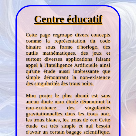
Centre éducatif
Cette page regroupe divers concepts
comme la représentation du code
binaire sous forme d'horloge, des
outils mathématiques, des jeux et
surtout diverses applications faisant
appel à l'Intelligence Artificielle ainsi
qu'une étude aussi intéressante que
simple démontrant la non-existence
des singularités des trous noirs.
Mon projet le plus abouti est sans
aucun doute mon étude démontrant la
non-existence des singularités
gravitationnelles dans les trous noir,
les trous blancs, les trous de ver. Cette
étude est très simple et nul besoin
d'avoir un certain bagage scientifique.