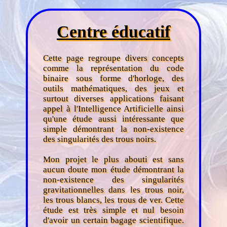
Centre éducatif
Cette page regroupe divers concepts
comme la représentation du code
binaire sous forme d'horloge, des
outils mathématiques, des jeux et
surtout diverses applications faisant
appel à l'Intelligence Artificielle ainsi
qu'une étude aussi intéressante que
simple démontrant la non-existence
des singularités des trous noirs.
Mon projet le plus abouti est sans
aucun doute mon étude démontrant la
non-existence des singularités
gravitationnelles dans les trous noir,
les trous blancs, les trous de ver. Cette
étude est très simple et nul besoin
d'avoir un certain bagage scientifique.