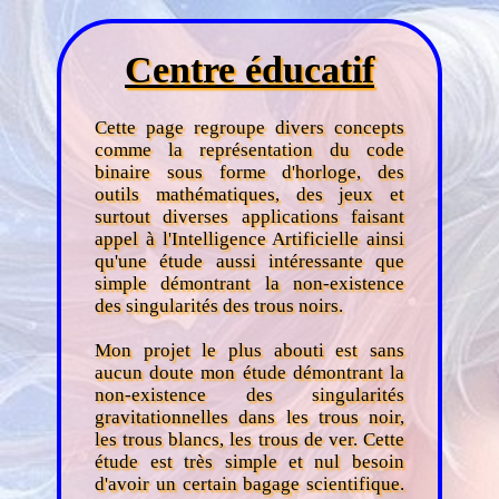
Centre éducatif
Cette page regroupe divers concepts
comme la représentation du code
binaire sous forme d'horloge, des
outils mathématiques, des jeux et
surtout diverses applications faisant
appel à l'Intelligence Artificielle ainsi
qu'une étude aussi intéressante que
simple démontrant la non-existence
des singularités des trous noirs.
Mon projet le plus abouti est sans
aucun doute mon étude démontrant la
non-existence des singularités
gravitationnelles dans les trous noir,
les trous blancs, les trous de ver. Cette
étude est très simple et nul besoin
d'avoir un certain bagage scientifique.